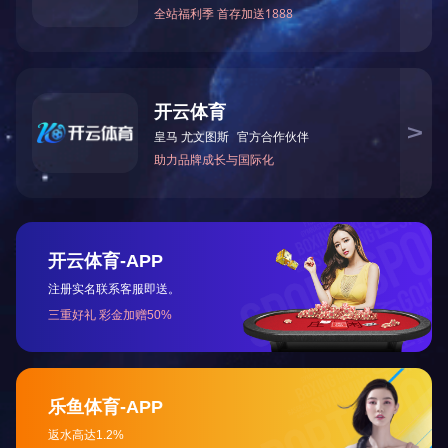
鼓
1
2
3
4
共19条
Copyright © 2022 鞍山市科翔仪器仪表有限公司 Inc All Right Reserved.
技术支持：
电话：0412-8252920 0412-8252930 传真：0412-8246602 手机：1305
0084493 售后服务部：0412-8285080 新疆市场部 手机：1864124283
5 电话：0991-3651089