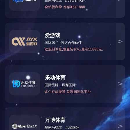
MKM-2000焦炭机械强
CO发生炉）
度测定转鼓
AG-2000焦炭筛分组成
AK-99焦炭转鼓机械筛
机械筛
KX-2000(ISO)型烧结
矿和球团矿强度测定转
JCE-A型ISO鼓后摇筛